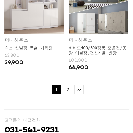
퍼니하우스
퍼니하우스
슈즈 신발장 특별 기획전
비비드400/800장롱 모음전/옷
장,이불장,전신거울,반장
63,800
100,000
39,900
64,900
1
2
>>
고객문의 대표전화
031-541-9231