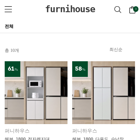
furnihouse
0
전체
총 10개
61
58
%
%
퍼니하우스
퍼니하우스
헤븐 1800 전자렌지대
헤븐 1800 다용도 수납장