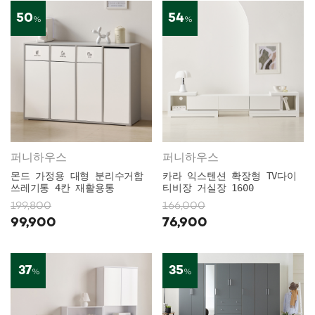
50
54
%
%
퍼니하우스
퍼니하우스
몬드 가정용 대형 분리수거함
카라 익스텐션 확장형 TV다이
쓰레기통 4칸 재활용통
티비장 거실장 1600
199,800
166,000
99,900
76,900
37
35
%
%