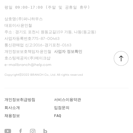
평일 09:00-17:00 (주말 및 공휴일 휴무)
상호명:(주)퍼니하우스
대표이사:윤인철
주소 : 경기도 포천시 원동교길159 가동, 나동(동교동)
사업자등록번호:775-87-00463
통신판매업 신고:2016-경기포천-0163
개인정보보호책임자:윤인철
사업자 정보확인
호스팅제공자:(주)메이크샵
e-mail:branch@help.com
Copyrightⓒ2022 BRANCH Co., Ltd. All rights reserved
개인정보취급방침
서비스이용약관
회사소개
입점문의
채용정보
FAQ