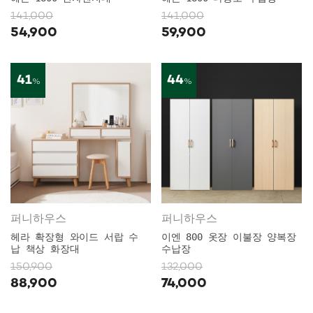
141,000
141,000
54,900
59,900
41
44
%
%
퍼니하우스
퍼니하우스
헤라 확장형 와이드 서랍 수
이엔 800 옷장 이불장 양복장
납 책상 화장대
수납장
150,900
132,000
88,900
74,000