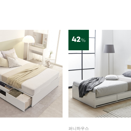
42
%
퍼니하우스