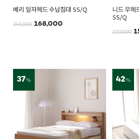
베리 일자헤드 수납침대 SS/Q
니드 무헤
SS/Q
168,000
245,000
1
230,000
37
42
%
%