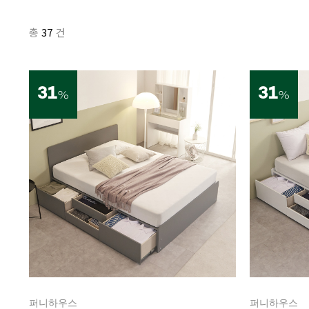
37
총
건
31
31
%
%
퍼니하우스
퍼니하우스