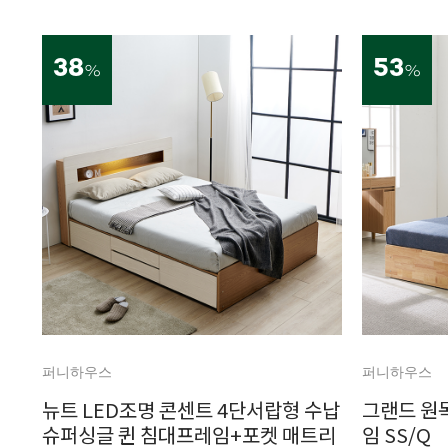
38
53
%
%
퍼니하우스
퍼니하우스
뉴트 LED조명 콘센트 4단서랍형 수납
그랜드 원목
슈퍼싱글 퀸 침대프레임+포켓 매트리
임 SS/Q