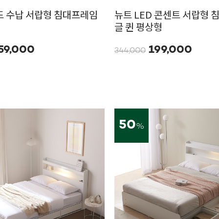
드 수납 서랍형 침대프레임
뉴트 LED 콘센트 서랍형 
글 퀸 평상형
59,000
199,000
344,000
50
%