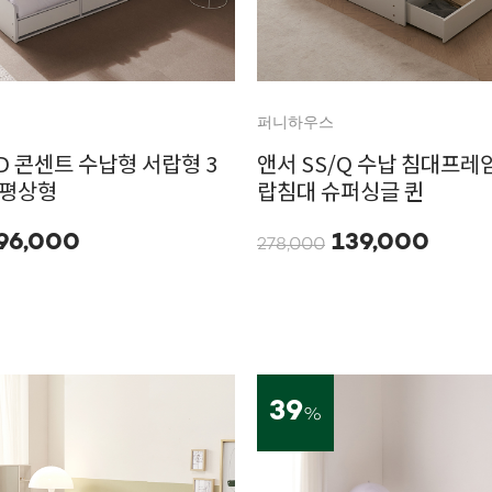
퍼니하우스
D 콘센트 수납형 서랍형 3
앤서 SS/Q 수납 침대프레임
 평상형
랍침대 슈퍼싱글 퀸
96,000
139,000
278,000
39
%