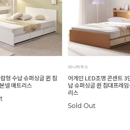
퍼니하우스
랍형 수납 슈퍼싱글 퀸 침
어게인 LED조명 콘센트 3
본넬 매트리스
납 슈퍼싱글 퀸 침대프레임
리스
t
Sold Out