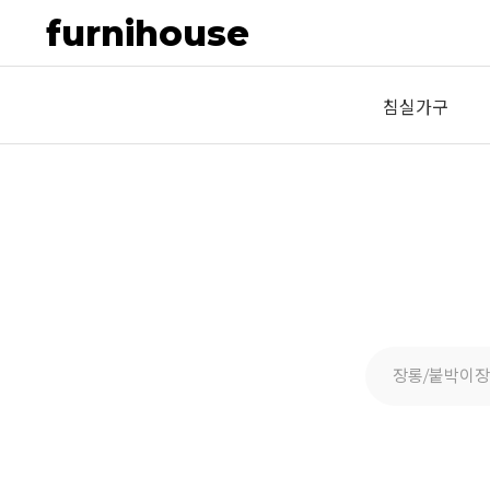
furnihouse
침실가구
장롱/붙박이장