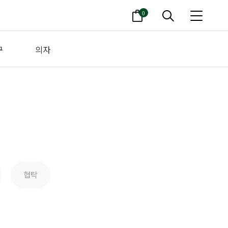
0
구
의자
협탁