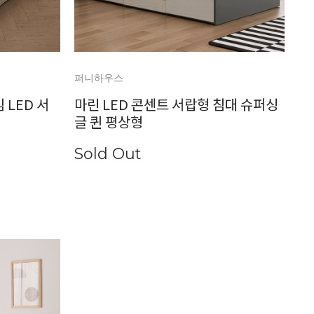
퍼니하우스
 LED 서
마린 LED 콘센트 서랍형 침대 슈퍼싱
글 퀸 평상형
Sold Out