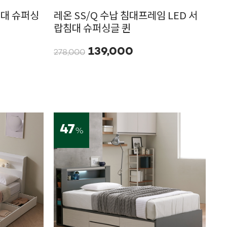
침대 슈퍼싱
레온 SS/Q 수납 침대프레임 LED 서
랍침대 슈퍼싱글 퀸
139,000
278,000
47
%