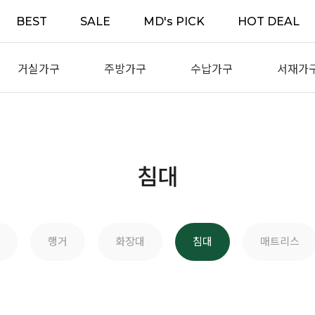
BEST
SALE
MD's PICK
HOT DEAL
거실가구
주방가구
수납가구
서재가
침대
행거
화장대
침대
매트리스