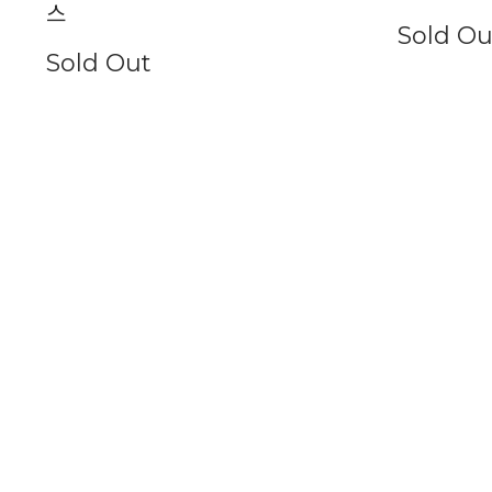
스
Sold Ou
Sold Out