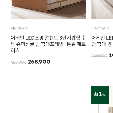
퍼니하우스
퍼니하우스
어게인 LED조명 콘센트 3단서랍형 수
어게인 LE
납 슈퍼싱글 퀸 침대프레임+본넬 매트
단 침대 퀸
리스
1
340,000
268,900
425,800
41
%