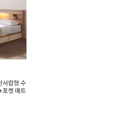
단서랍형 수
+포켓 매트