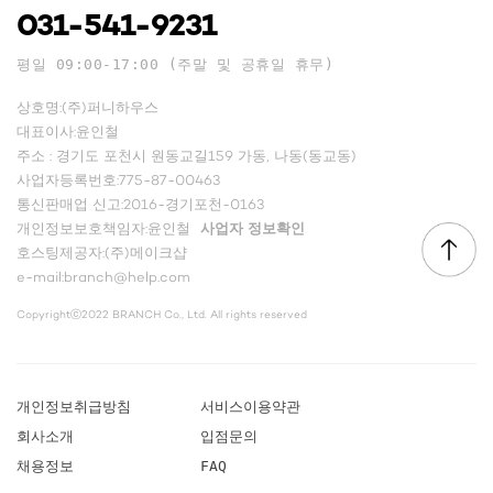
031-541-9231
평일 09:00-17:00 (주말 및 공휴일 휴무)
상호명:(주)퍼니하우스
대표이사:윤인철
주소 : 경기도 포천시 원동교길159 가동, 나동(동교동)
사업자등록번호:775-87-00463
통신판매업 신고:2016-경기포천-0163
개인정보보호책임자:윤인철
사업자 정보확인
호스팅제공자:(주)메이크샵
e-mail:branch@help.com
Copyrightⓒ2022 BRANCH Co., Ltd. All rights reserved
개인정보취급방침
서비스이용약관
회사소개
입점문의
채용정보
FAQ