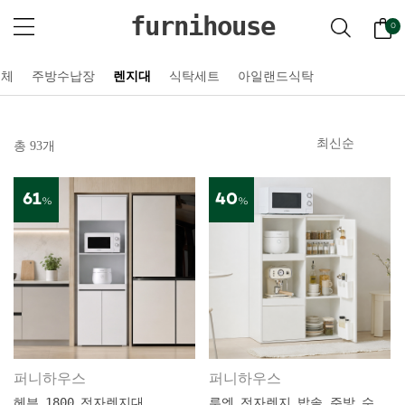
furnihouse
0
전체
주방수납장
렌지대
식탁세트
아일랜드식탁
총 93개
61
40
%
%
퍼니하우스
퍼니하우스
헤븐 1800 전자렌지대
루엔 전자렌지 밥솥 주방 수