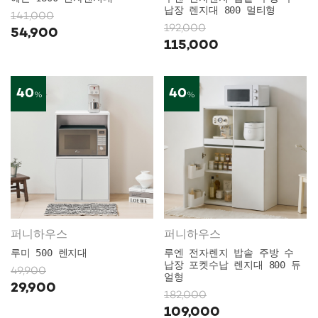
납장 렌지대 800 멀티형
141,000
192,000
54,900
115,000
40
40
%
%
퍼니하우스
퍼니하우스
루미 500 렌지대
루엔 전자렌지 밥솥 주방 수
납장 포켓수납 렌지대 800 듀
49,900
얼형
29,900
182,000
109,000