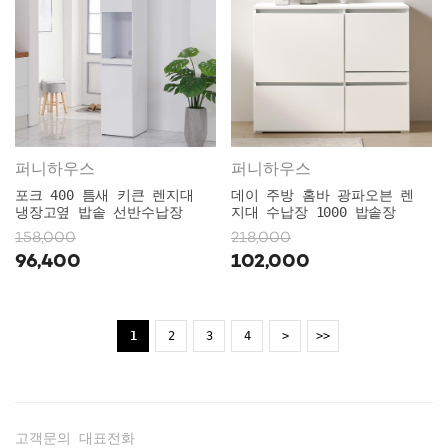
퍼니하우스
퍼니하우스
포크 400 틈새 키큰 렌지대
데이 주방 홈바 광파오븐 렌
냉장고옆 밥솥 선반수납장
지대 수납장 1000 밥솥장
158,000
218,000
96,400
102,000
1
2
3
4
>
>>
고객문의 대표전화