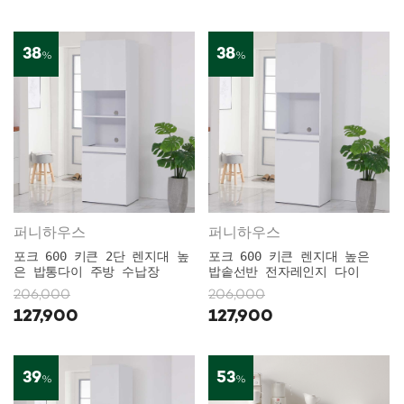
38
38
%
%
퍼니하우스
퍼니하우스
포크 600 키큰 2단 렌지대 높
포크 600 키큰 렌지대 높은
은 밥통다이 주방 수납장
밥솥선반 전자레인지 다이
206,000
206,000
127,900
127,900
39
53
%
%