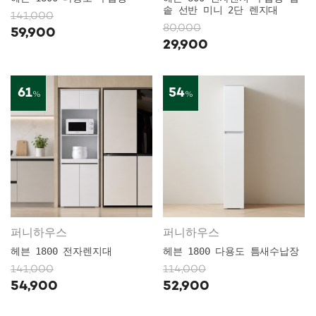
솥 선반 미니 2단 렌지대
141,000
80,000
59,900
29,900
61
54
%
%
퍼니하우스
퍼니하우스
헤븐 1800 전자렌지대
헤븐 1800 다용도 틈새수납장
141,000
114,000
54,900
52,900