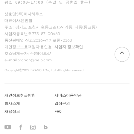
평일 09:00-17:00 (주말 및 공휴일 휴무)
상호명:(주)퍼니하우스
대표이사:윤인철
주소 : 경기도 포천시 원동교길159 가동, 나동(동교동)
사업자등록번호:775-87-00463
통신판매업 신고:2016-경기포천-0163
개인정보보호책임자:윤인철
사업자 정보확인
호스팅제공자:(주)메이크샵
e-mail:branch@help.com
Copyrightⓒ2022 BRANCH Co., Ltd. All rights reserved
개인정보취급방침
서비스이용약관
회사소개
입점문의
채용정보
FAQ