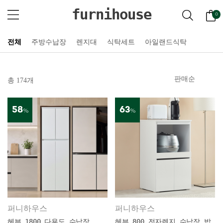
furnihouse
0
전체
주방수납장
렌지대
식탁세트
아일랜드식탁
총 174개
58
63
%
%
퍼니하우스
퍼니하우스
헤븐 1800 다용도 수납장
헤븐 800 전자렌지 수납장 밥