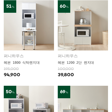
51
60
%
%
퍼니하우스
퍼니하우스
헤븐 1800 식탁렌지대
헤븐 1200 2단 렌지대
195,000
100,000
94,900
39,800
50
69
%
%