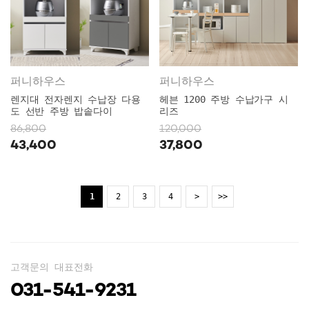
퍼니하우스
퍼니하우스
렌지대 전자렌지 수납장 다용
헤븐 1200 주방 수납가구 시
도 선반 주방 밥솥다이
리즈
86,800
120,000
43,400
37,800
1
2
3
4
>
>>
고객문의 대표전화
031-541-9231