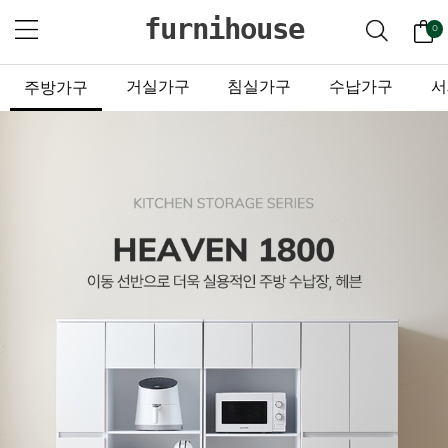
furnihouse
0
거실가구
침실가구
수납가구
서
주방가구