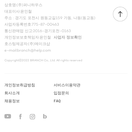
상호명:(주)퍼니하우스
대표이사:윤인철
주소 : 경기도 포천시 원동교길159 가동, 나동(동교동)
사업자등록번호:775-87-00463
통신판매업 신고:2016-경기포천-0163
개인정보보호책임자:윤인철
사업자 정보확인
호스팅제공자:(주)메이크샵
e-mail:branch@help.com
Copyrightⓒ2022 BRANCH Co., Ltd. All rights reserved
개인정보취급방침
서비스이용약관
회사소개
입점문의
채용정보
FAQ