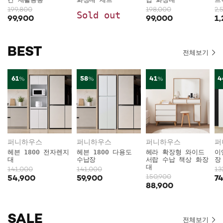
199,800
198,000
2,
Sold out
99,900
99,000
1
BEST
전체보기
61
58
41
4
%
%
%
퍼니하우스
퍼니하우스
퍼니하우스
헤븐 1800 전자렌지
헤븐 1800 다용도
헤라 확장형 와이드
이
대
수납장
서랍 수납 책상 화장
장
대
141,000
141,000
13
150,900
54,900
59,900
7
88,900
SALE
전체보기