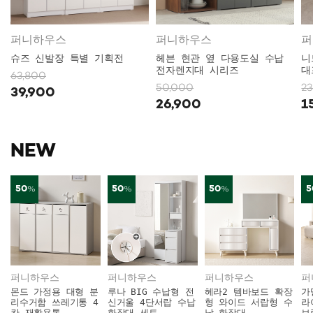
퍼니하우스
퍼니하우스
슈즈 신발장 특별 기획전
헤븐 현관 옆 다용도실 수납
니
전자렌지대 시리즈
대
63,800
50,000
2
39,900
26,900
1
NEW
50
50
50
5
%
%
%
퍼니하우스
퍼니하우스
퍼니하우스
몬드 가정용 대형 분
루나 BIG 수납형 전
헤라2 템바보드 확장
가
리수거함 쓰레기통 4
신거울 4단서랍 수납
형 와이드 서랍형 수
라
칸 재활용통
화장대 세트
납 화장대
브