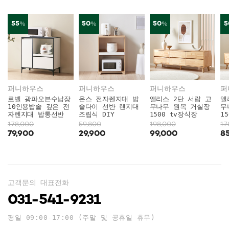
55
50
50
5
%
%
%
퍼니하우스
퍼니하우스
퍼니하우스
로벨 광파오븐수납장
온스 전자렌지대 밥
앨리스 2단 서랍 고
앨
10인용밥솥 깊은 전
솥다이 선반 렌지대
무나무 원목 거실장
무
자렌지대 밥통선반
조립식 DIY
1500 tv장식장
1
178,000
59,800
198,000
17
79,900
29,900
99,000
8
고객문의 대표전화
031-541-9231
평일 09:00-17:00 (주말 및 공휴일 휴무)