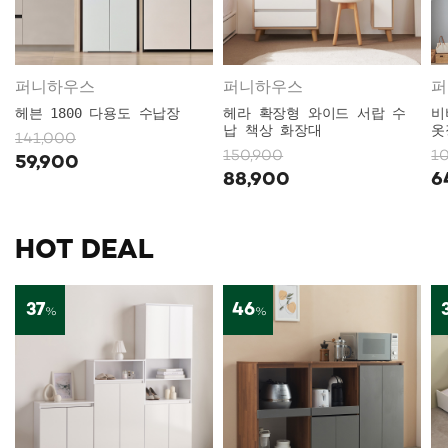
퍼니하우스
퍼니하우스
헤븐 1800 다용도 수납장
헤라 확장형 와이드 서랍 수
비
납 책상 화장대
옷
141,000
150,900
1
59,900
88,900
6
HOT DEAL
37
46
%
%