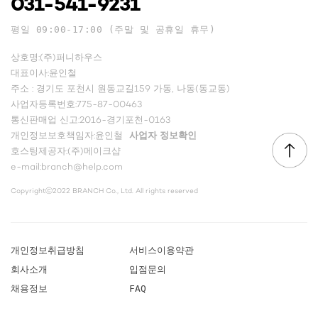
031-541-9231
평일 09:00-17:00 (주말 및 공휴일 휴무)
상호명:(주)퍼니하우스
대표이사:윤인철
주소 : 경기도 포천시 원동교길159 가동, 나동(동교동)
사업자등록번호:775-87-00463
통신판매업 신고:2016-경기포천-0163
개인정보보호책임자:윤인철
사업자 정보확인
호스팅제공자:(주)메이크샵
e-mail:branch@help.com
Copyrightⓒ2022 BRANCH Co., Ltd. All rights reserved
개인정보취급방침
서비스이용약관
회사소개
입점문의
채용정보
FAQ