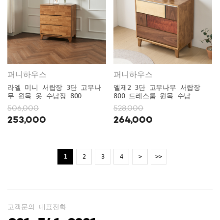
퍼니하우스
퍼니하우스
라엘 미니 서랍장 3단 고무나
엘제2 3단 고무나무 서랍장
무 원목 옷 수납장 800
800 드레스룸 원목 수납
506,000
528,000
253,000
264,000
1
2
3
4
>
>>
고객문의 대표전화