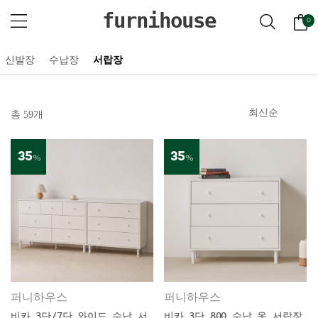
furnihouse
0
신발장
수납장
서랍장
총 59개
35
35
%
%
퍼니하우스
퍼니하우스
비카 3단/7단 와이드 수납 서
비카 3단 800 수납 옷 서랍장