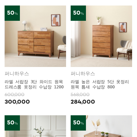
50
50
%
%
퍼니하우스
퍼니하우스
라엘 서랍장 3단 와이드 원목
라엘 높은 서랍장 5단 옷정리
드레스룸 옷정리 수납장 1200
원목 틈새 수납장 800
600,000
568,000
300,000
284,000
50
50
%
%