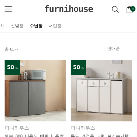
furnihouse
0
전체
신발장
수납장
서랍장
총 65개
50
50
%
%
퍼니하우스
퍼니하우스
헤븐 800 다용도 베란다 주방
몬드 가정용 대형 분리수거함