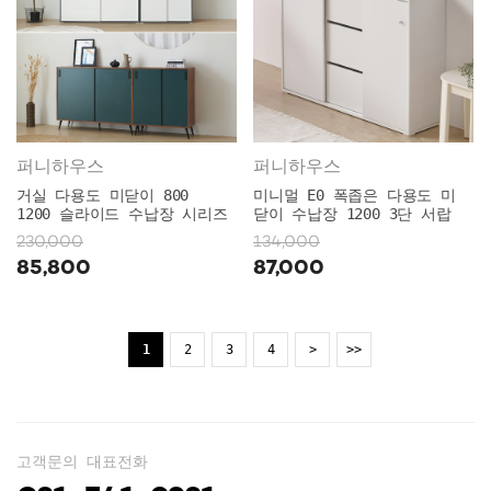
퍼니하우스
퍼니하우스
거실 다용도 미닫이 800
미니멀 E0 폭좁은 다용도 미
1200 슬라이드 수납장 시리즈
닫이 수납장 1200 3단 서랍
230,000
134,000
85,800
87,000
1
2
3
4
>
>>
고객문의 대표전화