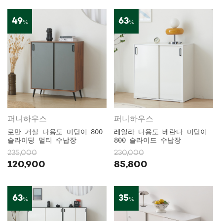
49
63
%
%
퍼니하우스
퍼니하우스
로만 거실 다용도 미닫이 800
레일라 다용도 베란다 미닫이
슬라이딩 멀티 수납장
800 슬라이드 수납장
235,000
230,000
120,900
85,800
63
35
%
%