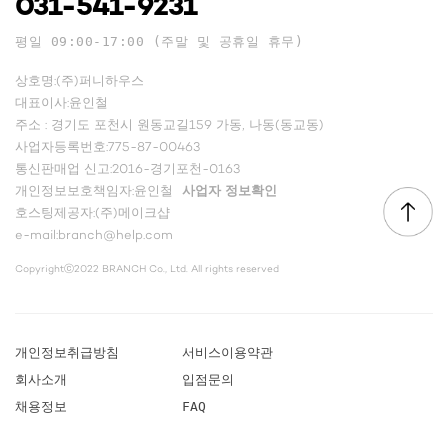
031-541-9231
평일 09:00-17:00 (주말 및 공휴일 휴무)
상호명:(주)퍼니하우스
대표이사:윤인철
주소 : 경기도 포천시 원동교길159 가동, 나동(동교동)
사업자등록번호:775-87-00463
통신판매업 신고:2016-경기포천-0163
개인정보보호책임자:윤인철
사업자 정보확인
호스팅제공자:(주)메이크샵
e-mail:branch@help.com
Copyrightⓒ2022 BRANCH Co., Ltd. All rights reserved
개인정보취급방침
서비스이용약관
회사소개
입점문의
채용정보
FAQ