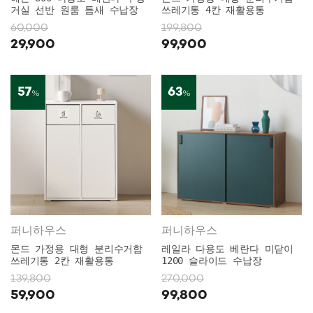
거실 선반 원룸 틈새 수납장
쓰레기통 4칸 재활용통
60,000
199,800
29,900
99,900
57
63
%
%
퍼니하우스
퍼니하우스
몬드 가정용 대형 분리수거함
레일라 다용도 베란다 미닫이
쓰레기통 2칸 재활용통
1200 슬라이드 수납장
139,800
270,000
59,900
99,800