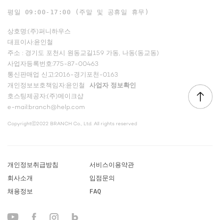
평일 09:00-17:00 (주말 및 공휴일 휴무)
상호명:(주)퍼니하우스
대표이사:윤인철
주소 : 경기도 포천시 원동교길159 가동, 나동(동교동)
사업자등록번호:775-87-00463
통신판매업 신고:2016-경기포천-0163
개인정보보호책임자:윤인철
사업자 정보확인
호스팅제공자:(주)메이크샵
e-mail:branch@help.com
Copyrightⓒ2022 BRANCH Co., Ltd. All rights reserved
개인정보취급방침
서비스이용약관
회사소개
입점문의
채용정보
FAQ