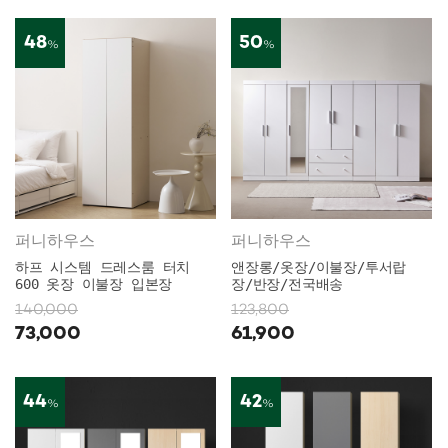
48
50
%
%
퍼니하우스
퍼니하우스
하프 시스템 드레스룸 터치
앤장롱/옷장/이불장/투서랍
600 옷장 이불장 입본장
장/반장/전국배송
140,000
123,800
73,000
61,900
44
42
%
%