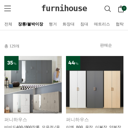
furnihouse
0
전체
장롱/붙박이장
행거
화장대
침대
매트리스
협탁
총 129개
35
44
%
%
퍼니하우스
퍼니하우스
비비드400/800장롱 모음전/옷
이엔 800 옷장 이불장 양복장