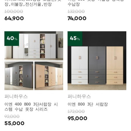
장,이불장,전신거울,반장
수납장
100,000
132,000
64,900
74,000
40
45
%
%
퍼니하우스
퍼니하우스
이엔 400 800 3단서랍장 시
이엔 800 3단 서랍장
스템 수납 옷장 시리즈
172,000
92,000
95,000
55,000