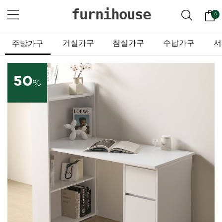
furnihouse
0
거실가구
침실가구
수납가구
서
주방가구
50
%