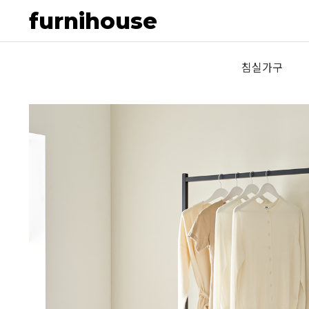
furnihouse
침실가구