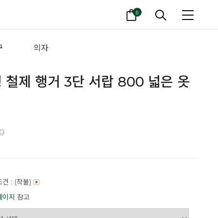
0
구
의자
 철제 행거 3단 서랍 800 넓은 옷
0
건 : (착불)
페이지
참고