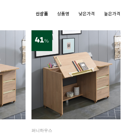
신상품
상품명
낮은가격
높은가격
41
%
퍼니하우스