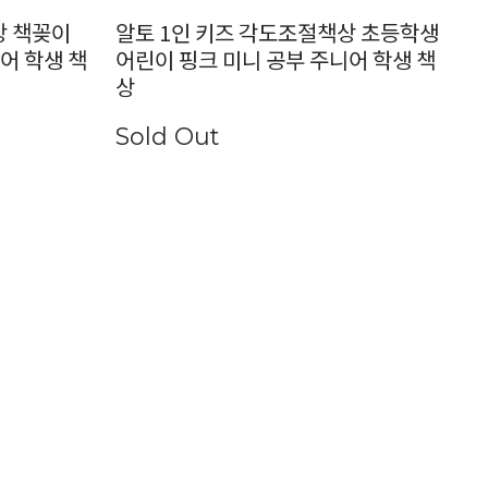
상 책꽂이
알토 1인 키즈 각도조절책상 초등학생
어 학생 책
어린이 핑크 미니 공부 주니어 학생 책
상
Sold Out