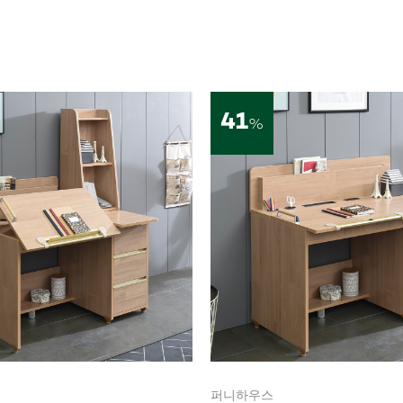
41
%
퍼니하우스