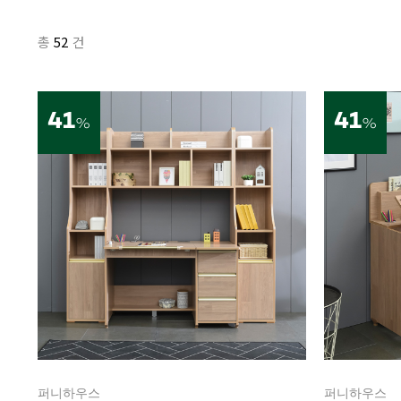
52
총
건
41
41
%
%
퍼니하우스
퍼니하우스