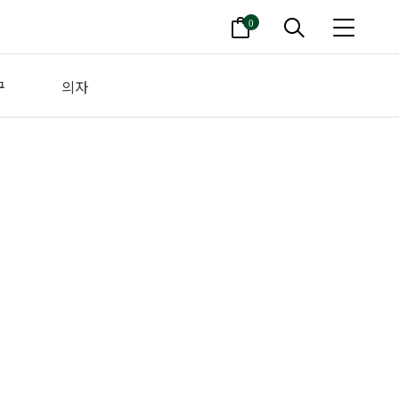
0
구
의자