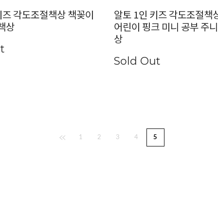
 키즈 각도조절책상 책꽂이
알토 1인 키즈 각도조절책
 책상
어린이 핑크 미니 공부 주니
상
t
Sold Out
1
2
3
4
5