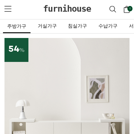
furnihouse
0
거실가구
침실가구
수납가구
서
주방가구
54
%